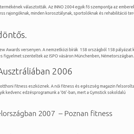
 termékének választották. Az INNO 2004 egyik fő szempontja az emberek
ness rajongóknak, minden korosztálynak, sportolóknak és rehabilitáció te
döntős.
New Awards versenyen. A nemzetközi bírák 158 országból 158 pályázat 
rt és figyelmet szenteltek az ISPO vásáron Münchenben, Németországban.
 Ausztráliában 2006
 otthoni fitness eszköznek. A női fitness és egészség magazin felsorolta
Egyik kedvenc edzésprogramunk a ’06‘-ban, mert a Gymstick sokoldalú
elországban 2007 – Poznan fitness