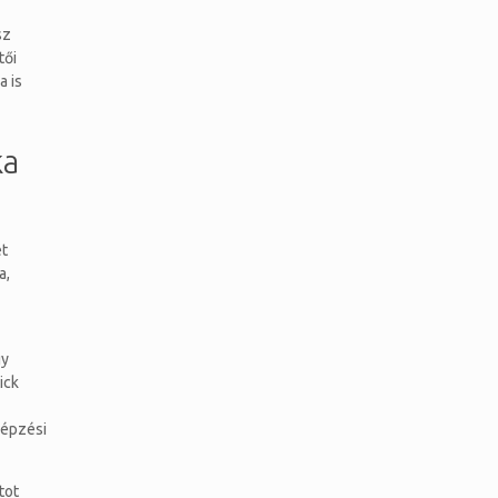
sz
tői
a is
ka
et
a,
gy
ick
képzési
tot