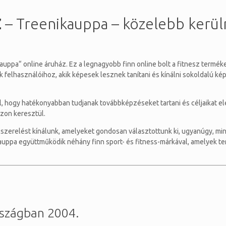
Z
– Treenikauppa – közelebb kerül
auppa“ online áruház. Ez a legnagyobb finn online bolt a fitnesz termék
 felhasználóihoz, akik képesek lesznek tanítani és kínálni sokoldalú ké
hogy hatékonyabban tudjanak továbbképzéseket tartani és céljaikat elé
ázon keresztül.
szerelést kínálunk, amelyeket gondosan választottunk ki, ugyanúgy, min
auppa együttműködik néhány finn sport- és fitness-márkával, amelyek te
rszágban 2004.