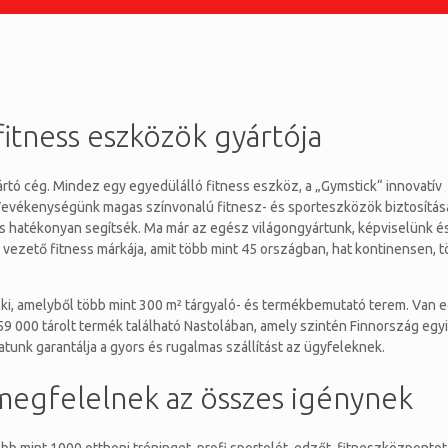
fitness eszközök gyártója
ártó cég. Mindez egy egyedülálló fitness eszköz, a „Gymstick“ innovatív
. Tevékenységünk magas színvonalú fitnesz- és sporteszközök biztosítá
 és hatékonyan segítsék. Ma már az egész világongyártunk, képviselünk é
ezető fitness márkája, amit több mint 45 országban, hat kontinensen, 
 ki, amelyből több mint 300 m² tárgyaló- és termékbemutató terem. Van 
159 000 tárolt termék található Nastolában, amely szintén Finnország egy
tunk garantálja a gyors és rugalmas szállítást az ügyfeleknek.
 megfelelnek az összes igénynek