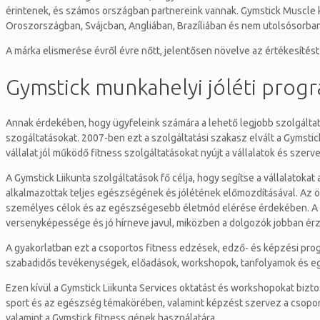
érintenek, és számos országban partnereink vannak. Gymstick Muscle k
Oroszországban, Svájcban, Angliában, Brazíliában és nem utolsósorb
A márka elismerése évről évre nőtt, jelentősen növelve az értékesítést
Gymstick munkahelyi jóléti prog
Annak érdekében, hogy ügyfeleink számára a lehető legjobb szolgáltatá
szogáltatásokat. 2007-ben ezt a szolgáltatási szakasz elvált a Gymstick
vállalat jól működő fitness szolgáltatásokat nyújt a vállalatok és szerv
A Gymstick Liikunta szolgáltatások fő célja, hogy segítse a vállalato
alkalmazottak teljes egészségének és jólétének előmozdításával. Az 
személyes célok és az egészségesebb életmód elérése érdekében. A mu
versenyképessége és jó hírneve javul, miközben a dolgozók jobban érz
A gyakorlatban ezt a csoportos fitness edzések, edző- és képzési prog
szabadidős tevékenységek, előadások, workshopok, tanfolyamok és egy
Ezen kívül a Gymstick Liikunta Services oktatást és workshopokat bizt
sport és az egészség témakörében, valamint képzést szervez a csoport
valamint a Gymstick fitness gépek használatára.