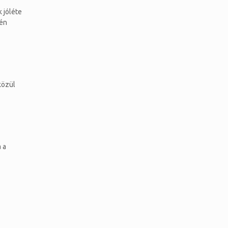
 jóléte
rén
közül
 a