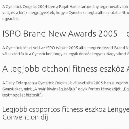
A Gymstick Original 2004-ben a Päijät-Häme tartomány leginnovatívabb
volt, és a bírák megjegyezték, hogy a Gymstick megtalálta az utat a fit
egyaránt.
ISPO Brand New Awards 2005 – 
A Gymstick részt vett az ISPO Winter 2005 által megrendezett Brand 
választották ki a Gymsticket, hogy az egyik döntős legyen. Nagy sike
A legjobb otthoni fitness eszköz
A Daily Telegraph a Gymstick Original-t választotta 2006-ban a legjobb
Gymsticket, mint „A nyári kívánságlistájuk“ egyik fontos tényezőjét. „
testmozgást biztosít“.
Legjobb csoportos fitness eszköz Lengy
Convention díj