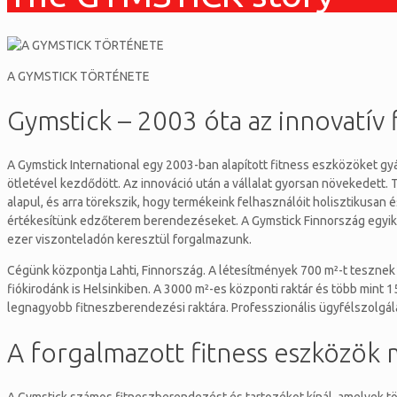
A GYMSTICK TÖRTÉNETE
Gymstick – 2003 óta az innovatív 
A Gymstick International egy 2003-ban alapított fitness eszközöket gy
ötletével kezdődött. Az innováció után a vállalat gyorsan növekedett
alapul, és arra törekszik, hogy termékeink felhasználóit holisztikusan
értékesítünk edzőterem berendezéseket. A Gymstick Finnország egyik v
ezer viszonteladón keresztül forgalmazunk.
Cégünk központja Lahti, Finnország. A létesítmények 700 m²-t tesznek
fiókirodánk is Helsinkiben. A 3000 m²-es központi raktár és több mint 
legnagyobb fitneszberendezési raktára. Professzionális ügyfélszolgála
A forgalmazott fitness eszközök