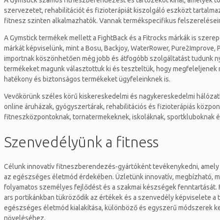
A Gymstick számos fitneszberendezést és tartozékot kínál, amelyek töb
szervezetet, rehabilitációt és fizioterápiát kiszolgáló eszközt tarta
fitnesz szinten alkalmazhatók. Vannak termékspecifikus felszerelései
A Gymstick termékek mellett a FightBack és a Fitrocks márkák is sze
márkát képviselünk, mint a Bosu, Backjoy, WaterRower, Pure2Improve, Ph
importnak köszönhetően még jobb és átfogóbb szolgáltatást tudunk ny
termékeket magunk választottuk ki és teszteltük, hogy megfeleljenek 
hatékony és biztonságos termékeket ügyfeleinknek is.
Vevőkörünk széles körű kiskereskedelmi és nagykereskedelmi hálózatb
online áruházak, gyógyszertárak, rehabilitációs és fizioterápiás közpo
fitneszközpontoknak, tornatermekeknek, iskoláknak, sportkluboknak és
Szenvedélyünk a fitness
Célunk innovatív fitneszberendezés-gyártóként tevékenykedni, amely ar
az egészséges életmód érdekében. Üzletünk innovatív, megbízható, mag
folyamatos személyes fejlődést és a szakmai készségek fenntartását. F
ars portikánkban tükröződik az értékek és a szenvedély képviselete a t
egészséges életmód kialakítása, különböző és egyszerű módszerek k
növeléséhez.