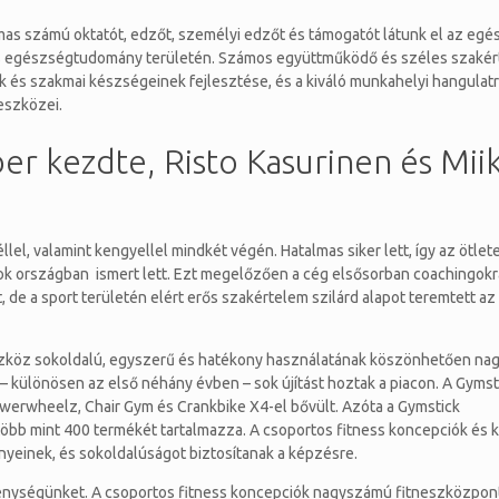
mas számú oktatót, edzőt, személyi edzőt és támogatót látunk el az egé
 és egészségtudomány területén. Számos együttműködő és széles szakér
k és szakmai készségeinek fejlesztése, és a kiváló munkahelyi hangulatr
eszközei.
r kezdte, Risto Kasurinen és Mii
lel, valamint kengyellel mindkét végén. Hatalmas siker lett, így az ötlet
sok országban ismert lett. Ezt megelőzően a cég elsősorban coachingokr
de a sport területén elért erős szakértelem szilárd alapot teremtett az
z eszköz sokoldalú, egyszerű és hatékony használatának köszönhetően na
különösen az első néhány évben – sok újítást hoztak a piacon. A Gymst
owerwheelz, Chair Gym és Crankbike X4-el bővült. Azóta a Gymstick
több mint 400 termékét tartalmazza. A csoportos fitness koncepciók és 
yeinek, és sokoldalúságot biztosítanak a képzésre.
ékenységünket. A csoportos fitness koncepciók nagyszámú fitneszközpon