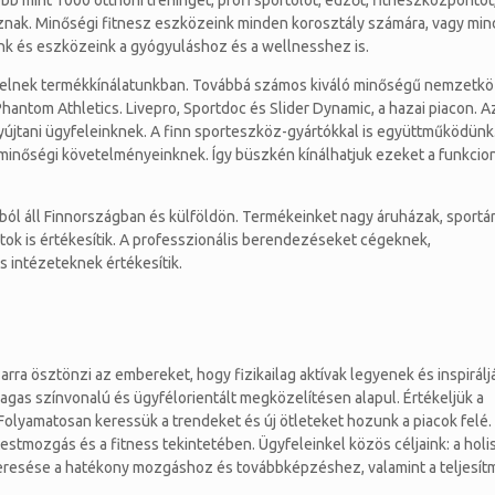
b mint 1000 otthoni tréninget, profi sportolót, edzőt, fitneszközpontot,
lmaznak. Minőségi fitnesz eszközeink minden korosztály számára, vagy mi
nk és eszközeink a gyógyuláshoz és a wellnesshez is.
repelnek termékkínálatunkban. Továbbá számos kiváló minőségű nemzetkö
antom Athletics. Livepro, Sportdoc és Slider Dynamic, a hazai piacon. A
újtani ügyfeleinknek. A finn sporteszköz-gyártókkal is együttműködünk
minőségi követelményeinknek. Így büszkén kínálhatjuk ezeket a funkcion
ól áll Finnországban és külföldön. Termékeinket nagy áruházak, sportá
ntok is értékesítik. A professzionális berendezéseket cégeknek,
 intézeteknek értékesítik.
ra ösztönzi az embereket, hogy fizikailag aktívak legyenek és inspirálj
as színvonalú és ügyfélorientált megközelítésen alapul. Értékeljük a
olyamatosan keressük a trendeket és új ötleteket hozunk a piacok felé. 
estmozgás és a fitness tekintetében. Ügyfeleinkel közös céljaink: a holi
eresése a hatékony mozgáshoz és továbbképzéshez, valamint a teljesí