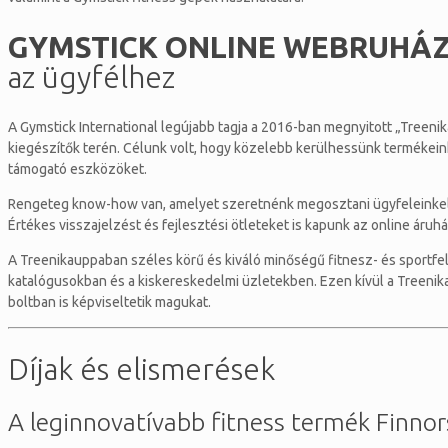
GYMSTICK ONLINE WEBRUHÁ
az ügyfélhez
A Gymstick International legújabb tagja a 2016-ban megnyitott „Treenik
kiegészítők terén. Célunk volt, hogy közelebb kerülhessünk termékeink
támogató eszközöket.
Rengeteg know-how van, amelyet szeretnénk megosztani ügyfeleinkel, 
Értékes visszajelzést és fejlesztési ötleteket is kapunk az online áruh
A Treenikauppaban széles körű és kiváló minőségű fitnesz- és sportfel
katalógusokban és a kiskereskedelmi üzletekben. Ezen kívül a Treenik
boltban is képviseltetik magukat.
Díjak és elismerések
A leginnovatívabb fitness termék Finno