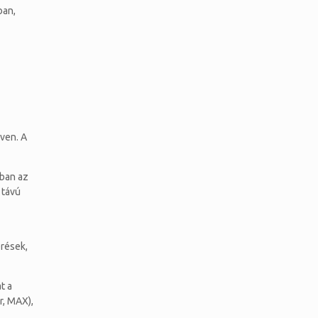
ban,
éven. A
ában az
 távú
érések,
t a
r, MAX),