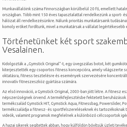
Munkavállalóink száma Finnországban körülbelül 20 fő, emellett hatal
országban. Több mint 150 éves tapasztalattal rendelkezünk a sport-
hálózat áll rendelkezésünkre. Nálunk prioritás munkatársaink tudásána
komoly erőket fordítunk, mivel a munkatársak a vállalat legértékesebb 
Történetünket két sport szakembe
Vesalainen.
Kidolgozták a „Gymstick Original“-t, egy üvegszálas botot, két gumikötél
kiterjesztették egy csoportos fitness koncepcióra, amely világszerte 
oktatásra, fitness tesztelésre és események szervezésére koncentrált, 
innovatív fitneszeszköz gyártása számára.
Az első innováció, a Gymstick Original, 2003-ban jött létre. A fitnes
népszerűségnek örvend. A termékfejlesztésbe fektetett beruházások – 
termékcsalád Gymstick HIT, Gymstick Aqua, Fitnessbag, Powerslider, P
termékcsaládja a fitnesz- és sportfelszereléseknek és tartozékoknak 
videók, valamint programok megfelelnek a különböző célcsoportok igén
A hazai sikerek segítettek abban, hogy külföldön bővítsük üzleti tev