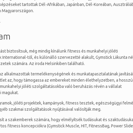
épzéseket tartottak Dél-Afrikában, Japánban, Dél-Koreában, Ausztráliá
an Magyarországon.
.
ram
st biztosítsuk, még mindig kínálunk fitness és munkahelyi jóléti
 International-től, és különálló szervezetté alakult, Gymstick Liikunta n
ezetek számára. Az iroda Helsinkiben található.
kat az alkalmazottak termelékenységének és munkatapasztalatának javítás
ötlet az, hogy támogassa az embereket minden élethelyzetben, a hosszú
nkahelyi jóléti szolgáltatásokba való beruházás révén a vállalat
i magukat.
ramok, jóléti projektek, kampányok, fitness tesztek, egészségügyi felm
éb szakmai szolgáltatások nyújtásával valósítják meg.
osít a szakemberek számára, hogy elmélyítsék tudásukat és szaktudásuka
os fitness koncepciókra (Gymstick Muscle, HIT, FitnessBag, Power Slide