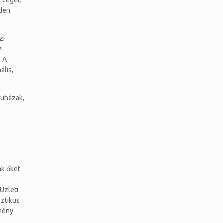
 céget,
nden
zi
z
. A
ális,
ruházak,
ák őket
Üzleti
sztikus
tmény