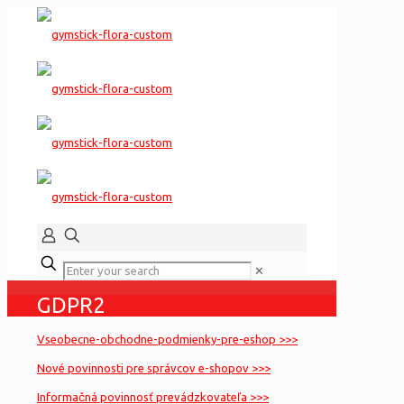
✕
GDPR2
Vseobecne-obchodne-podmienky-pre-eshop >>>
Nové povinnosti pre správcov e-shopov >>>
Informačná povinnosť prevádzkovateľa >>>