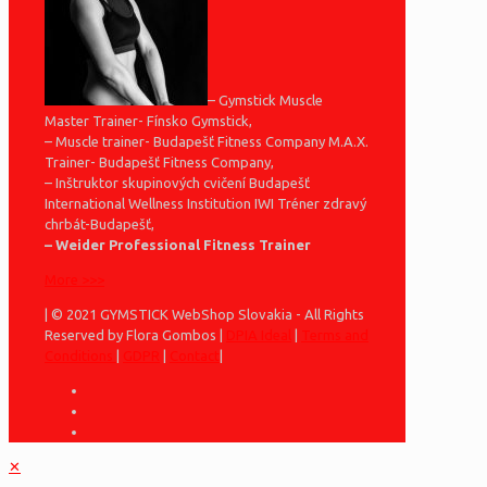
– Gymstick Muscle
Master Trainer- Fínsko Gymstick,
– Muscle trainer- Budapešť Fitness Company M.A.X.
Trainer- Budapešť Fitness Company,
– Inštruktor skupinových cvičení Budapešť
International Wellness Institution IWI Tréner zdravý
chrbát-Budapešť,
– Weider Professional Fitness Trainer
More >>>
| © 2021 GYMSTICK WebShop Slovakia - All Rights
Reserved by Flora Gombos |
DPIA Ideal
|
Terms and
Conditions
|
GDPR
|
Contact
|
✕