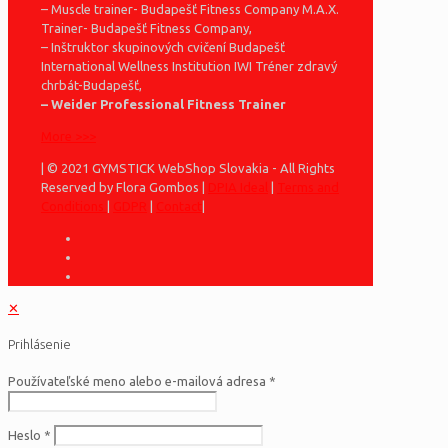
– Muscle trainer- Budapešť Fitness Company M.A.X.
Trainer- Budapešť Fitness Company,
– Inštruktor skupinových cvičení Budapešť
International Wellness Institution IWI Tréner zdravý
chrbát-Budapešť,
– Weider Professional Fitness Trainer
More >>>
| © 2021 GYMSTICK WebShop Slovakia - All Rights
Reserved by Flora Gombos |
DPIA Ideal
|
Terms and
Conditions
|
GDPR
|
Contact
|
✕
Prihlásenie
Používateľské meno alebo e-mailová adresa
*
Heslo
*